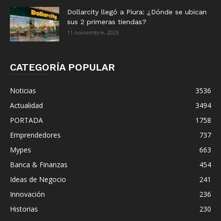
Dollarcity llegó a Piura: ¿Dónde se ubican
sus 2 primeras tiendas?
11 noviembre, 2023
CATEGORÍA POPULAR
Noticias
3536
Actualidad
3494
PORTADA
1758
Emprendedores
737
Mypes
663
Banca & Finanzas
454
Ideas de Negocio
241
Innovación
236
Historias
230