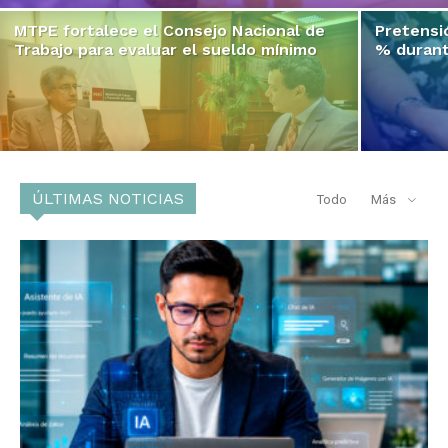
MTPE fortalece el Consejo Nacional de
Pretensi
Trabajo para evaluar el sueldo mínimo
% durant
ÚLTIMAS NOTICIAS
Todo
Más