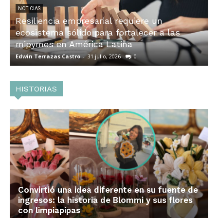
NOTICIAS
Resiliencia empresarial requiere un
ecosistema sólido para fortalecer a las
mipymes en América Latina
Edwin Terrazas Castro
-
31 julio, 2026
0
E
HISTORIAS
Convirtió una idea diferente en su fuente de
ingresos: la historia de Blommi y sus flores
con limpiapipas