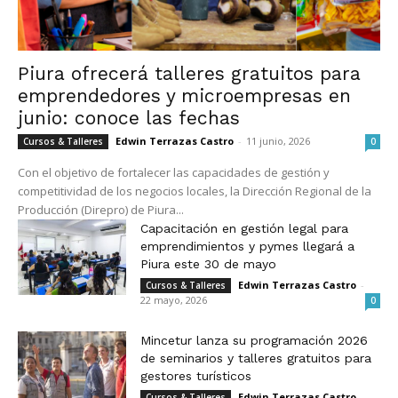
Piura ofrecerá talleres gratuitos para
emprendedores y microempresas en
junio: conoce las fechas
Edwin Terrazas Castro
-
11 junio, 2026
Cursos & Talleres
0
Con el objetivo de fortalecer las capacidades de gestión y
competitividad de los negocios locales, la Dirección Regional de la
Producción (Direpro) de Piura...
Capacitación en gestión legal para
emprendimientos y pymes llegará a
Piura este 30 de mayo
Edwin Terrazas Castro
-
Cursos & Talleres
22 mayo, 2026
0
Mincetur lanza su programación 2026
de seminarios y talleres gratuitos para
gestores turísticos
Edwin Terrazas Castro
-
Cursos & Talleres