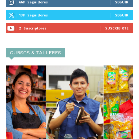
668
Seguidores
SEGUIR
138
Seguidores
SEGUIR
2
Suscriptores
SUSCRIBIRTE
CURSOS & TALLERES