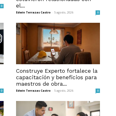
el...
0
Edwin Terrazas Castro
-
5 agosto, 2026
0
Construye Experto fortalece la
capacitación y beneficios para
maestros de obra...
Edwin Terrazas Castro
-
5 agosto, 2026
0
0