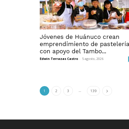
Jóvenes de Huánuco crean
emprendimiento de pastelerí
con apoyo del Tambo...
Edwin Terrazas Castro
-
5 agosto, 2026
...
1
2
3
139