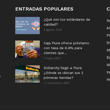
ENTRADAS POPULARES
C
¿Qué son los estándares de
No
calidad?
Ac
3 agosto, 2024
P
E
Caja Piura ofrece préstamo
con tasa de 6.9% para
M
clientes que...
B
7 mayo, 2021
I
Dollarcity llegó a Piura:
I
¿Dónde se ubican sus 2
u
primeras tiendas?
Hi
11 noviembre, 2023