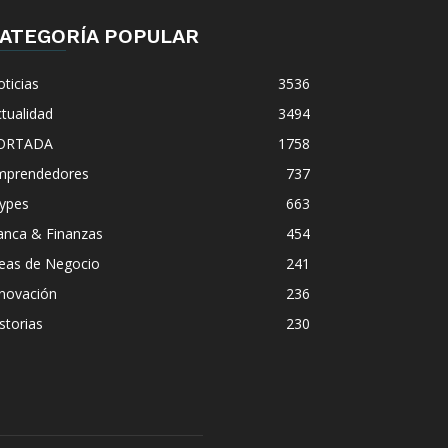
ATEGORÍA POPULAR
ticias
3536
tualidad
3494
ORTADA
1758
mprendedores
737
ypes
663
anca & Finanzas
454
deas de Negocio
241
nnovación
236
storias
230