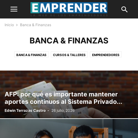
Inicio
Banca & Finanzas
BANCA & FINANZAS
BANCA & FINANZAS
CURSOS & TALLERES
EMPRENDEDORES
HISTORIAS
IDEAS DE NEGOCIO
INNOVACIÓN
MARKETING
MYPES
NOTICIAS
OPINIÓN
PORTADA
AFP: por qué es importante mantener
aportes continuos al Sistema Privado...
Edwin Terrazas Castro
-
26 julio, 2026