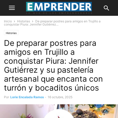
Inicio
Historias
De preparar postres para amigos en Trujillo a
conquistar Piura: Jennifer Gutiérrez...
Historias
De preparar postres para
amigos en Trujillo a
conquistar Piura: Jennifer
Gutiérrez y su pastelería
artesanal que encanta con
turrón y bocaditos únicos
Por
Lorie Encalada Ramos
-
16 octubre, 2025