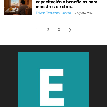
capacitación y beneficios para
maestros de obra...
Edwin Terrazas Castro
-
5 agosto, 2026
1
2
3