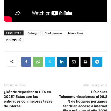
ETIQUETAS
Ceturgh
Chef piurano
Marca Perú
PROMPERÚ
Artículo anterior
Artículo siguiente
¿Dónde depositar tu CTS en
Día de las
2025? Estas son las
Telecomunicaciones: el 96.8
entidades con mejores tasas
% de hogares peruanos
de interés
tendrían acceso a internet
fijo o móvil en el año 2026