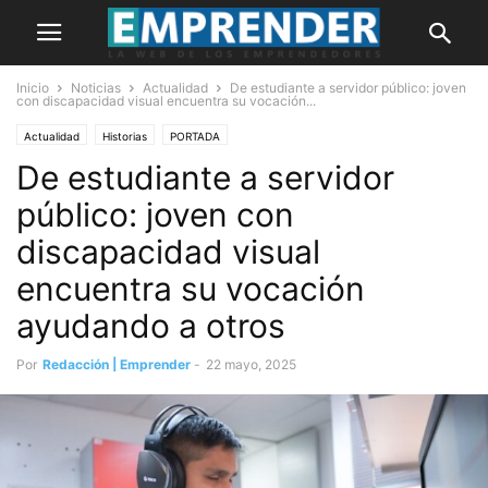
Inicio
Noticias
Actualidad
De estudiante a servidor público: joven
con discapacidad visual encuentra su vocación...
Actualidad
Historias
PORTADA
De estudiante a servidor
público: joven con
discapacidad visual
encuentra su vocación
ayudando a otros
Por
Redacción | Emprender
-
22 mayo, 2025