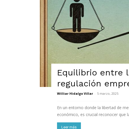
Equilibrio entre 
regulación empre
Williar Hidalgo Villar
-
5 marzo, 2025
En un entorno donde la libertad de me
económico, es crucial reconocer que la
Leer más