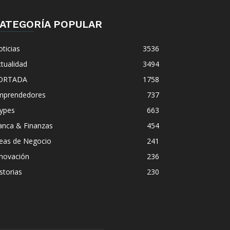
ATEGORÍA POPULAR
ticias
3536
tualidad
3494
ORTADA
1758
mprendedores
737
ypes
663
anca & Finanzas
454
deas de Negocio
241
nnovación
236
storias
230