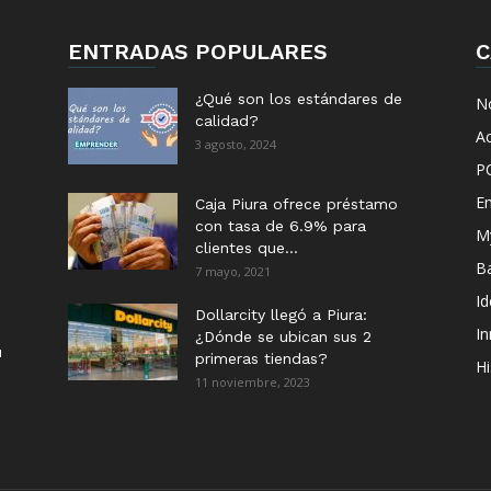
ENTRADAS POPULARES
C
¿Qué son los estándares de
No
calidad?
Ac
3 agosto, 2024
P
E
Caja Piura ofrece préstamo
con tasa de 6.9% para
M
clientes que...
B
7 mayo, 2021
I
Dollarcity llegó a Piura:
I
¿Dónde se ubican sus 2
u
primeras tiendas?
Hi
11 noviembre, 2023