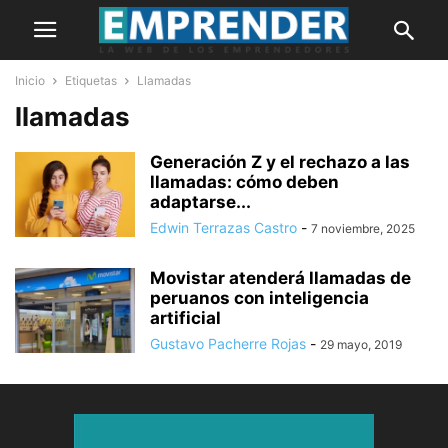
Inicio
Etiquetas
Llamadas
llamadas
Generación Z y el rechazo a las
llamadas: cómo deben
adaptarse...
Edwin Terrazas Castro
-
7 noviembre, 2025
Movistar atenderá llamadas de
peruanos con inteligencia
artificial
Gustavo Pacherre Rojas
-
29 mayo, 2019