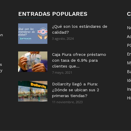
ENTRADAS POPULARES
C
¿Qué son los estándares de
No
calidad?
ón
Ac
3 agosto, 2024
P
E
Caja Piura ofrece préstamo
con tasa de 6.9% para
M
s
clientes que...
 y
B
7 mayo, 2021
I
Dollarcity llegó a Piura:
I
¿Dónde se ubican sus 2
primeras tiendas?
Hi
11 noviembre, 2023