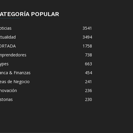
ATEGORÍA POPULAR
ticias
3541
tualidad
3494
ORTADA
1758
mprendedores
738
ypes
663
anca & Finanzas
454
deas de Negocio
241
nnovación
236
storias
230