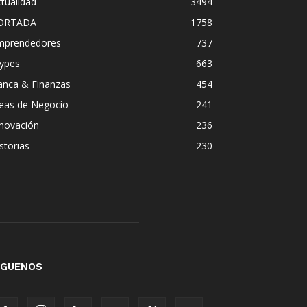
tualidad
3494
ORTADA
1758
mprendedores
737
ypes
663
anca & Finanzas
454
deas de Negocio
241
nnovación
236
storias
230
ÍGUENOS