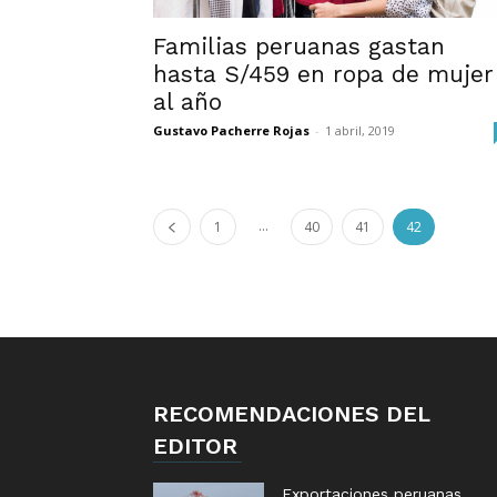
Familias peruanas gastan
hasta S/459 en ropa de mujer
al año
Gustavo Pacherre Rojas
-
1 abril, 2019
...
1
40
41
42
RECOMENDACIONES DEL
EDITOR
Exportaciones peruanas