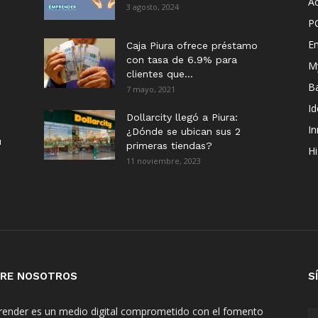
Ac
3 agosto, 2024
P
E
Caja Piura ofrece préstamo
con tasa de 6.9% para
M
clientes que...
B
7 mayo, 2021
I
Dollarcity llegó a Piura:
I
¿Dónde se ubican sus 2
u
primeras tiendas?
Hi
11 noviembre, 2023
RE NOSOTROS
S
ender es un medio digital comprometido con el fomento