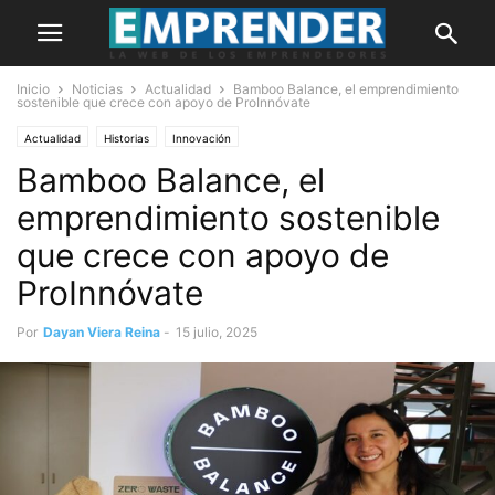
Inicio
Noticias
Actualidad
Bamboo Balance, el emprendimiento
sostenible que crece con apoyo de ProInnóvate
Actualidad
Historias
Innovación
Bamboo Balance, el
emprendimiento sostenible
que crece con apoyo de
ProInnóvate
Por
Dayan Viera Reina
-
15 julio, 2025