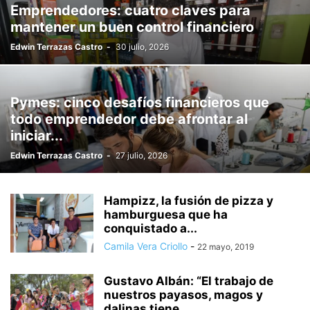
Emprendedores: cuatro claves para
mantener un buen control financiero
Edwin Terrazas Castro
-
30 julio, 2026
Pymes: cinco desafíos financieros que
todo emprendedor debe afrontar al
iniciar...
Edwin Terrazas Castro
-
27 julio, 2026
Hampizz, la fusión de pizza y
hamburguesa que ha
conquistado a...
Camila Vera Criollo
-
22 mayo, 2019
Gustavo Albán: “El trabajo de
nuestros payasos, magos y
dalinas tiene...