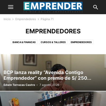
Inicio
Emprendedores
Página 71
EMPRENDEDORES
BANCA & FINANZAS
CURSOS & TALLERES
EMPRENDEDORES
HISTORIAS
IDEAS DE NEGOCIO
INNOVACIÓN
MARKETING
MYPES
NOTICIAS
OPINIÓN
PORTADA
BCP lanza reality “Avenida Contigo
Emprendedor” con premio de S/ 250...
Edwin Terrazas Castro
-
7 agosto, 2026