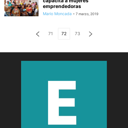
capacita a mujeres
emprendedoras
Mario Moncada
-
7 marzo, 2019
71
72
73