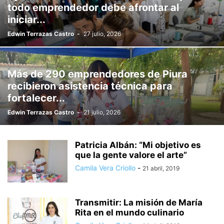
todo emprendedor debe afrontar al
iniciar...
Edwin Terrazas Castro
-
27 julio, 2026
Más de 290 emprendedores de Piura
recibieron asistencia técnica para
fortalecer...
Edwin Terrazas Castro
-
21 julio, 2026
Patricia Albán: “Mi objetivo es
que la gente valore el arte”
Camila Vera Criollo
-
21 abril, 2019
Transmitir: La misión de María
Rita en el mundo culinario