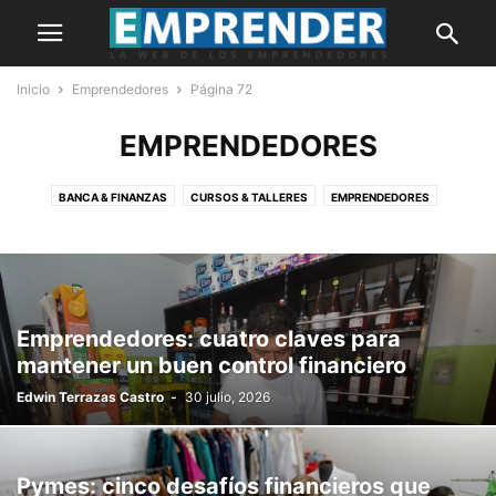
Inicio
Emprendedores
Página 72
EMPRENDEDORES
BANCA & FINANZAS
CURSOS & TALLERES
EMPRENDEDORES
HISTORIAS
IDEAS DE NEGOCIO
INNOVACIÓN
MARKETING
MYPES
NOTICIAS
OPINIÓN
PORTADA
Emprendedores: cuatro claves para
mantener un buen control financiero
Edwin Terrazas Castro
-
30 julio, 2026
Pymes: cinco desafíos financieros que