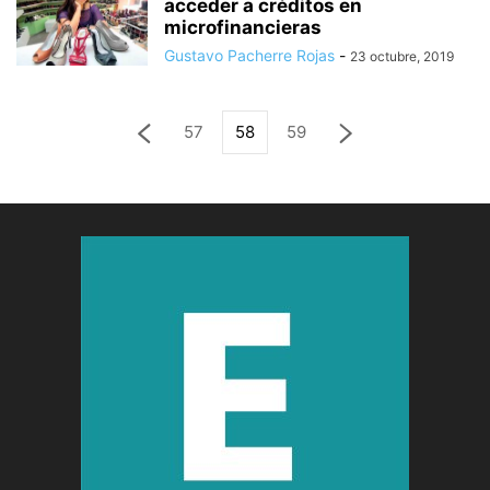
acceder a créditos en
microfinancieras
Gustavo Pacherre Rojas
-
23 octubre, 2019
57
58
59