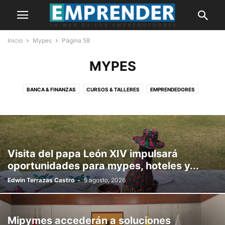
Inicio
Mypes
Página 58
MYPES
BANCA & FINANZAS
CURSOS & TALLERES
EMPRENDEDORES
HISTORIAS
IDEAS DE NEGOCIO
INNOVACIÓN
MARKETING
MYPES
NOTICIAS
OPINIÓN
PORTADA
Visita del papa León XIV impulsará
oportunidades para mypes, hoteles y...
Edwin Terrazas Castro
-
5 agosto, 2026
Mipymes accederán a soluciones