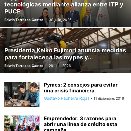
tecnológicas mediante alianza entre ITP y
PUCP
Edwin Terrazas Castro
-
30 julio, 2026
Presidenta Keiko Fujimori anuncia medidas
para fortalecer a las mypes y...
Edwin Terrazas Castro
-
28 julio, 2026
Pymes: 2 consejos para evitar
una crisis financiera
Gustavo Pacherre Rojas
-
11 diciembre, 2019
Emprendedor: 3 razones para
abrir una línea de crédito esta
campaña...