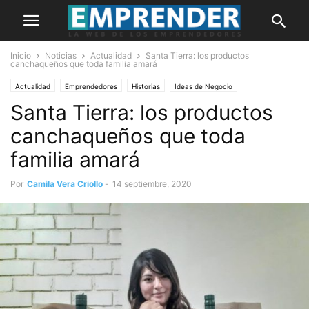
Inicio
Noticias
Actualidad
Santa Tierra: los productos
canchaqueños que toda familia amará
Actualidad
Emprendedores
Historias
Ideas de Negocio
Santa Tierra: los productos
canchaqueños que toda
familia amará
Por
Camila Vera Criollo
-
14 septiembre, 2020