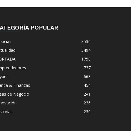
ATEGORÍA POPULAR
ticias
3536
tualidad
3494
ORTADA
1758
mprendedores
737
ypes
663
anca & Finanzas
454
deas de Negocio
241
nnovación
236
storias
230