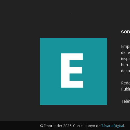
SOB
Empr
del 
insp
herr
desa
Reda
Publ
Telé
© Emprender 2026. Con el apoyo de
Távara Digital
.