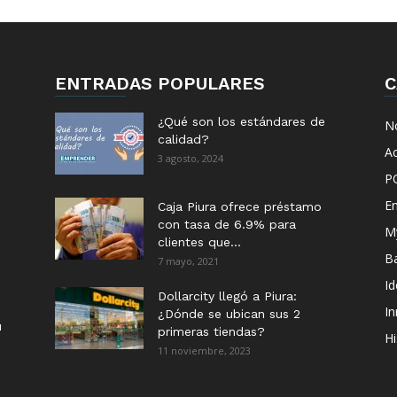
ENTRADAS POPULARES
C
¿Qué son los estándares de
No
calidad?
Ac
3 agosto, 2024
P
E
Caja Piura ofrece préstamo
con tasa de 6.9% para
M
clientes que...
B
7 mayo, 2021
I
Dollarcity llegó a Piura:
I
¿Dónde se ubican sus 2
u
primeras tiendas?
Hi
11 noviembre, 2023