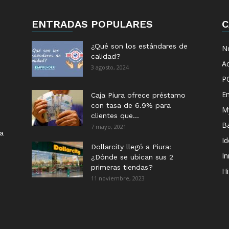
ENTRADAS POPULARES
C
¿Qué son los estándares de
No
calidad?
Ac
3 agosto, 2024
P
E
Caja Piura ofrece préstamo
con tasa de 6.9% para
M
clientes que...
B
7 mayo, 2021
ia
I
Dollarcity llegó a Piura:
I
¿Dónde se ubican sus 2
primeras tiendas?
Hi
11 noviembre, 2023