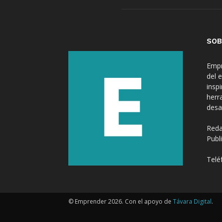
SOB
Empr
del 
insp
herr
desa
Reda
Publ
Telé
© Emprender 2026. Con el apoyo de
Távara Digital
.