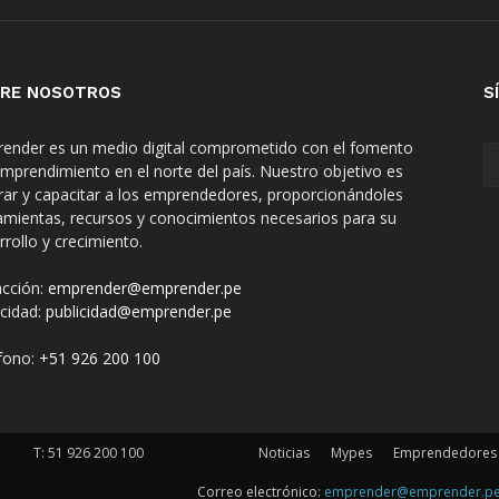
RE NOSOTROS
S
ender es un medio digital comprometido con el fomento
emprendimiento en el norte del país. Nuestro objetivo es
irar y capacitar a los emprendedores, proporcionándoles
amientas, recursos y conocimientos necesarios para su
rrollo y crecimiento.
cción:
emprender@emprender.pe
icidad:
publicidad@emprender.pe
fono:
+51 926 200 100
T:
51 926 200 100
Noticias
Mypes
Emprendedores
Correo electrónico:
emprender@emprender.p