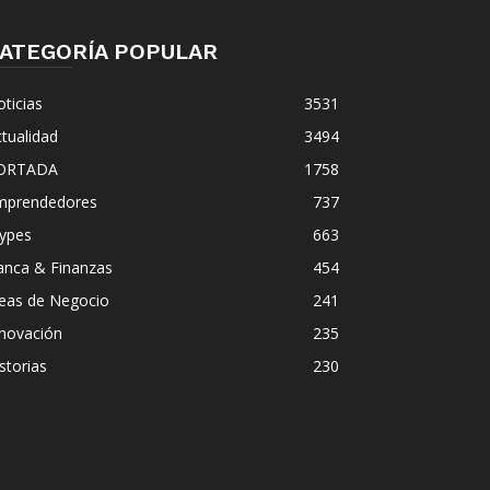
ATEGORÍA POPULAR
ticias
3531
tualidad
3494
ORTADA
1758
mprendedores
737
ypes
663
anca & Finanzas
454
deas de Negocio
241
nnovación
235
storias
230