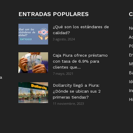
ENTRADAS POPULARES
C
¿Qué son los estándares de
No
calidad?
Ac
3 agosto, 2024
P
E
Caja Piura ofrece préstamo
con tasa de 6.9% para
M
clientes que...
B
7 mayo, 2021
ia
I
Dollarcity llegó a Piura:
I
¿Dónde se ubican sus 2
primeras tiendas?
Hi
11 noviembre, 2023