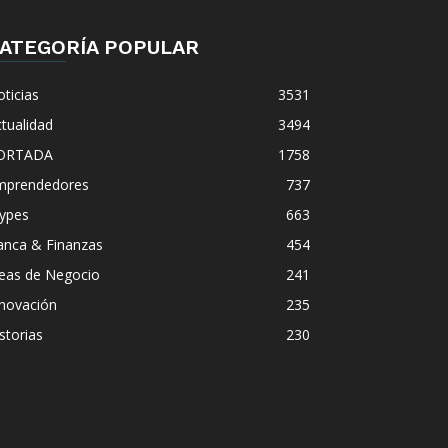
ATEGORÍA POPULAR
ticias
3531
tualidad
3494
ORTADA
1758
mprendedores
737
ypes
663
anca & Finanzas
454
deas de Negocio
241
nnovación
235
storias
230