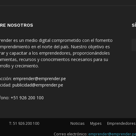
RE NOSOTROS
S
ender es un medio digital comprometido con el fomento
emprendimiento en el norte del país. Nuestro objetivo es
irar y capacitar a los emprendedores, proporcionándoles
amientas, recursos y conocimientos necesarios para su
rrollo y crecimiento.
cción:
emprender@emprender.pe
icidad:
publicidad@emprender.pe
fono:
+51 926 200 100
T:
51 926 200 100
Noticias
Mypes
Emprendedores
Correo electrónico:
emprender@emprender.p