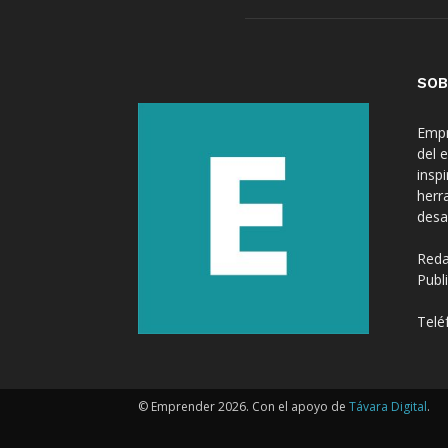
SOB
Empr
del 
insp
herr
desa
Reda
Publ
Telé
© Emprender 2026. Con el apoyo de
Távara Digital
.