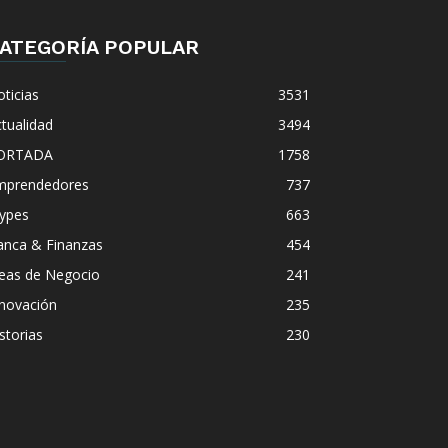
ATEGORÍA POPULAR
ticias
3531
tualidad
3494
ORTADA
1758
mprendedores
737
ypes
663
anca & Finanzas
454
deas de Negocio
241
nnovación
235
storias
230