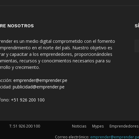
RE NOSOTROS
S
ender es un medio digital comprometido con el fomento
emprendimiento en el norte del país. Nuestro objetivo es
irar y capacitar a los emprendedores, proporcionándoles
amientas, recursos y conocimientos necesarios para su
rrollo y crecimiento.
cción:
emprender@emprender.pe
icidad:
publicidad@emprender.pe
fono:
+51 926 200 100
T:
51 926 200 100
Noticias
Mypes
Emprendedores
Correo electrónico:
emprender@emprender.p