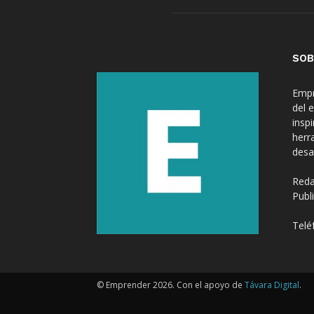
SOB
Empr
del 
insp
herr
desa
Reda
Publ
Telé
© Emprender 2026. Con el apoyo de
Távara Digital
.