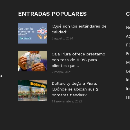
ENTRADAS POPULARES
C
¿Qué son los estándares de
No
calidad?
Ac
3 agosto, 2024
P
E
Caja Piura ofrece préstamo
con tasa de 6.9% para
M
clientes que...
B
7 mayo, 2021
ia
I
Dollarcity llegó a Piura:
I
¿Dónde se ubican sus 2
primeras tiendas?
Hi
11 noviembre, 2023