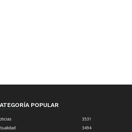
ATEGORÍA POPULAR
ticias
3531
tualidad
3494