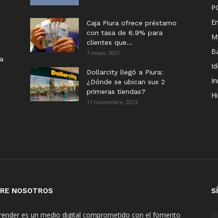
P
E
Caja Piura ofrece préstamo
con tasa de 6.9% para
M
clientes que...
B
7 mayo, 2021
ia
I
Dollarcity llegó a Piura:
I
¿Dónde se ubican sus 2
primeras tiendas?
Hi
11 noviembre, 2023
RE NOSOTROS
S
ender es un medio digital comprometido con el fomento