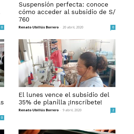
Suspensión perfecta: conoce
cómo acceder al subsidio de S/
760
Renato Ubillús Borrero
-
20 abril, 2020
0
0
El lunes vence el subsidio del
as
35% de planilla ¡Inscríbete!
Renato Ubillús Borrero
-
9 abril, 2020
2
0