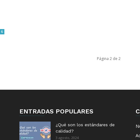
6
Página 2 de 2
ENTRADAS POPULARES
C
¿Qué son los estándares de
No
calidad?
Ac
3 agosto, 2024