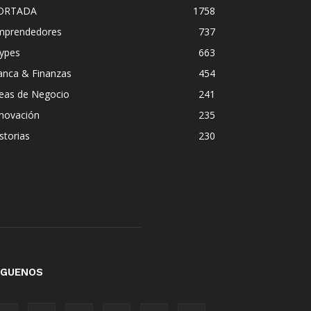
ORTADA
1758
mprendedores
737
ypes
663
anca & Finanzas
454
deas de Negocio
241
nnovación
235
storias
230
ÍGUENOS