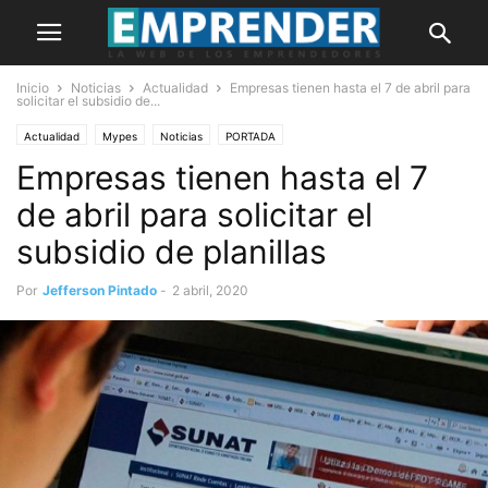
Inicio
Noticias
Actualidad
Empresas tienen hasta el 7 de abril para
solicitar el subsidio de...
Actualidad
Mypes
Noticias
PORTADA
Empresas tienen hasta el 7
de abril para solicitar el
subsidio de planillas
Por
Jefferson Pintado
-
2 abril, 2020