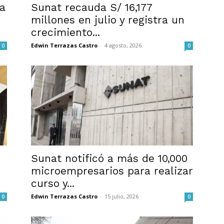
na
Sunat recauda S/ 16,177
millones en julio y registra un
crecimiento...
Edwin Terrazas Castro
-
4 agosto, 2026
0
0
Sunat notificó a más de 10,000
microempresarios para realizar
curso y...
Edwin Terrazas Castro
-
15 julio, 2026
0
0