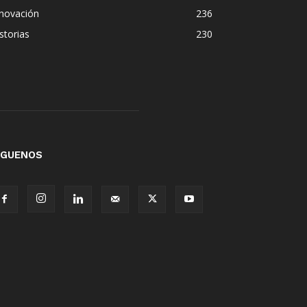
nnovación
236
storias
230
ÍGUENOS