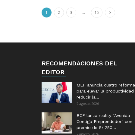
...
1
2
3
15
RECOMENDACIONES DEL
EDITOR
MEF anuncia cuatro reforma
para elevar la productividad
reducir la...
7 agosto, 2026
BCP lanza reality “Avenida
Contigo Emprendedor” con
premio de S/ 250...
7 agosto, 2026