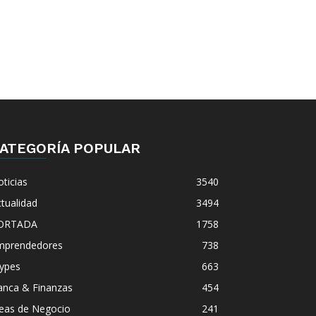
ATEGORÍA POPULAR
ticias
3540
tualidad
3494
ORTADA
1758
mprendedores
738
ypes
663
anca & Finanzas
454
deas de Negocio
241