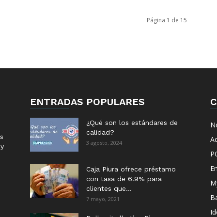
Página 1 de 15
ENTRADAS POPULARES
C
¿Qué son los estándares de
No
calidad?
s
Ac
3 agosto, 2024
 y
P
E
Caja Piura ofrece préstamo
con tasa de 6.9% para
M
clientes que...
B
7 mayo, 2021
I