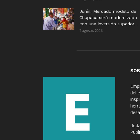
Junín: Mercado modelo de
Chupaca será modernizado
con una inversión superior...
7 agosto, 2026
SOB
Empr
del 
insp
herr
desa
Reda
Publ