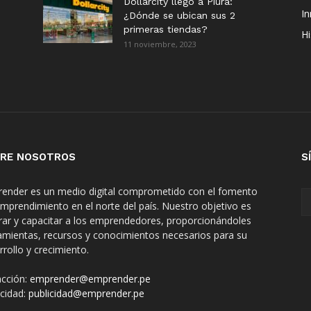
Dollarcity llegó a Piura:
I
¿Dónde se ubican sus 2
primeras tiendas?
Hi
11 noviembre, 2023
RE NOSOTROS
S
ender es un medio digital comprometido con el fomento
emprendimiento en el norte del país. Nuestro objetivo es
irar y capacitar a los emprendedores, proporcionándoles
amientas, recursos y conocimientos necesarios para su
rrollo y crecimiento.
cción:
emprender@emprender.pe
icidad:
publicidad@emprender.pe