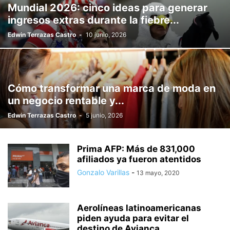
Mundial 2026: cinco ideas para generar
ingresos extras durante la fiebre...
Edwin Terrazas Castro
-
10 junio, 2026
Cómo transformar una marca de moda en
un negocio rentable y...
Edwin Terrazas Castro
-
5 junio, 2026
Prima AFP: Más de 831,000
afiliados ya fueron atentidos
Gonzalo Varillas
-
13 mayo, 2020
Aerolíneas latinoamericanas
piden ayuda para evitar el
destino de Avianca