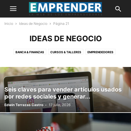
Inicio
Ideas de Negocio
Página 21
IDEAS DE NEGOCIO
BANCA & FINANZAS
CURSOS & TALLERES
EMPRENDEDORES
HISTORIAS
IDEAS DE NEGOCIO
INNOVACIÓN
MARKETING
MYPES
NOTICIAS
OPINIÓN
PORTADA
Seis claves para vender artículos usados
por redes sociales y generar...
Edwin Terrazas Castro
-
17 julio, 2026