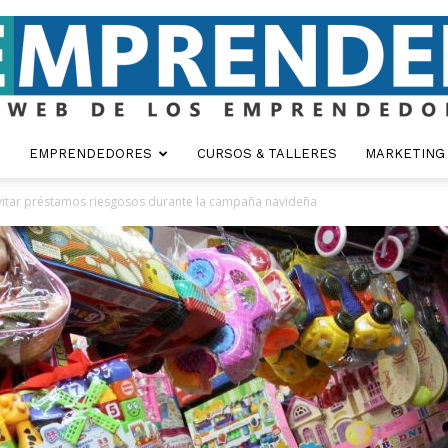
EMPRENDEDORES
CURSOS & TALLERES
MARKETING
Emprender
itar préstamos riesgosos durante la campaña navideña