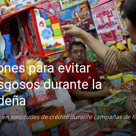
es para evitar
sgosos durante la
deña
s en solicitudes de crédito durante campañas de f