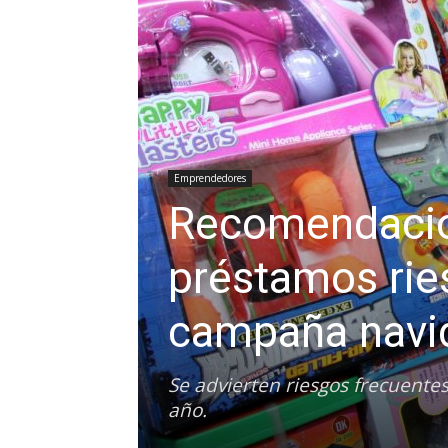
Emprendedores
Recomendacion
préstamos rie
campaña navi
Se advierten riesgos frecuente
año.