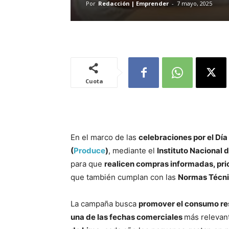
Por
Redacción | Emprender
-
7 mayo, 2025
Cuota
En el marco de las
celebraciones por el Día
(
Produce
)
, mediante el
Instituto Nacional 
para que
realicen compras informadas, prio
que también cumplan con las
Normas Técni
La campaña busca
promover el consumo r
una de las fechas comerciales
más relevan