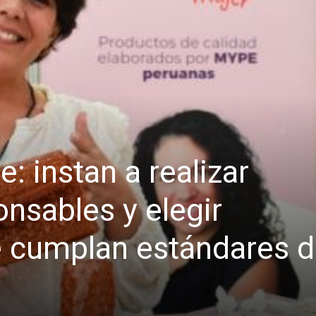
: instan a realizar
nsables y elegir
 cumplan estándares 