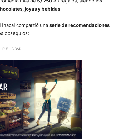
 promedio más de
S/ 250
en regalos, siendo los
hocolates, joyas y bebidas
.
el Inacal compartió una
serie de recomendaciones
os obsequios:
PUBLICIDAD