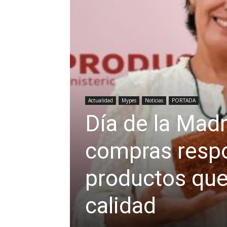
Actualidad
Mypes
Noticias
PORTADA
Día de la Madre
compras respo
productos que
calidad