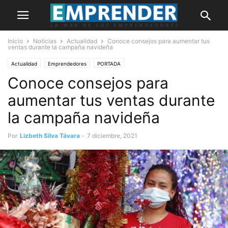
Inicio
Noticias
Actualidad
Conoce consejos para aumentar tus
ventas durante la campaña navideña
Actualidad
Emprendedores
PORTADA
Conoce consejos para
aumentar tus ventas durante
la campaña navideña
Por
Lizbeth Silva Távara
-
7 diciembre, 2021