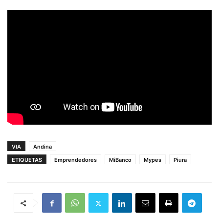
VIA
Andina
ETIQUETAS
Emprendedores
MiBanco
Mypes
Piura