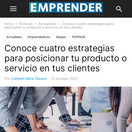
Inicio
Noticias
Actualidad
Conoce cuatro estrategias para
posicionar tu producto o servicio en tus clientes
Actualidad
Emprendedores
Mypes
PORTADA
Conoce cuatro estrategias
para posicionar tu producto o
servicio en tus clientes
Por
Lizbeth Silva Távara
-
13 octubre, 2021