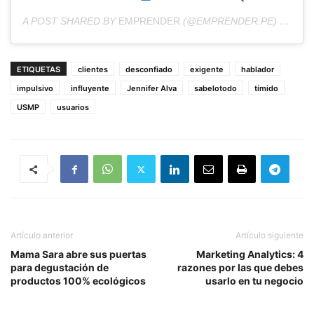
A POST SHARED BY
EMPRENDER
(@EMPRENDER.PE) ON
SEP
ETIQUETAS
clientes
desconfiado
exigente
hablador
impulsivo
influyente
Jennifer Alva
sabelotodo
tímido
USMP
usuarios
Artículo anterior
Artículo siguiente
Mama Sara abre sus puertas
Marketing Analytics: 4
para degustación de
razones por las que debes
productos 100% ecológicos
usarlo en tu negocio