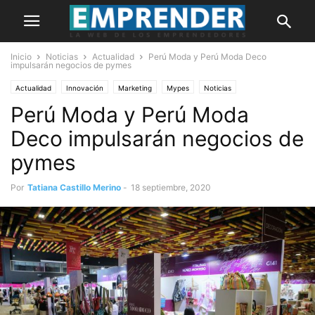
Inicio
Noticias
Actualidad
Perú Moda y Perú Moda Deco
impulsarán negocios de pymes
Actualidad
Innovación
Marketing
Mypes
Noticias
Perú Moda y Perú Moda
Deco impulsarán negocios de
pymes
Por
Tatiana Castillo Merino
-
18 septiembre, 2020