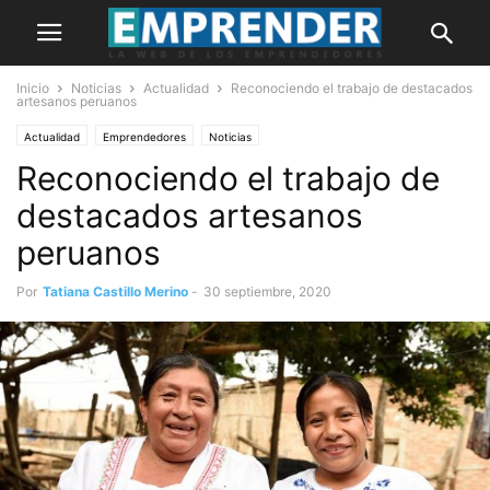
Inicio
Noticias
Actualidad
Reconociendo el trabajo de destacados
artesanos peruanos
Actualidad
Emprendedores
Noticias
Reconociendo el trabajo de
destacados artesanos
peruanos
Por
Tatiana Castillo Merino
-
30 septiembre, 2020