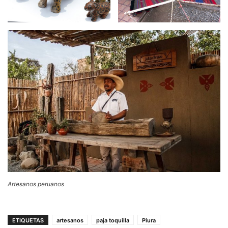
Artesanos peruanos
ETIQUETAS
artesanos
paja toquilla
Piura