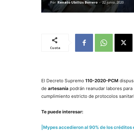
Por
Renato Ubillús Borrero
-
22 junio, 2020
Cuota
El Decreto Supremo
110-2020-PCM
dispus
de
artesanía
podrán reanudar labores para i
cumplimiento estricto de protocolos sanitar
Te puede interesar:
|Mypes accedieron al 90% de los créditos 