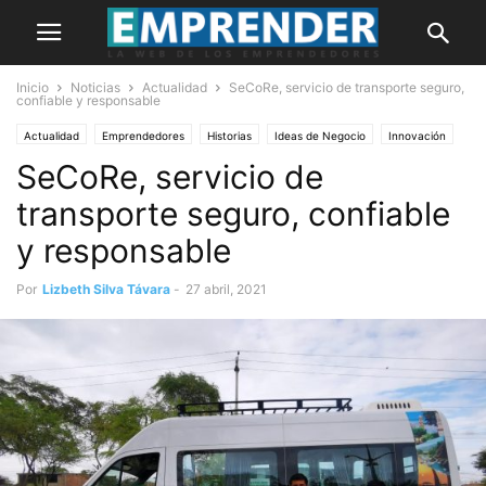
Inicio
Noticias
Actualidad
SeCoRe, servicio de transporte seguro,
confiable y responsable
Actualidad
Emprendedores
Historias
Ideas de Negocio
Innovación
SeCoRe, servicio de
PORTADA
transporte seguro, confiable
y responsable
Por
Lizbeth Silva Távara
-
27 abril, 2021