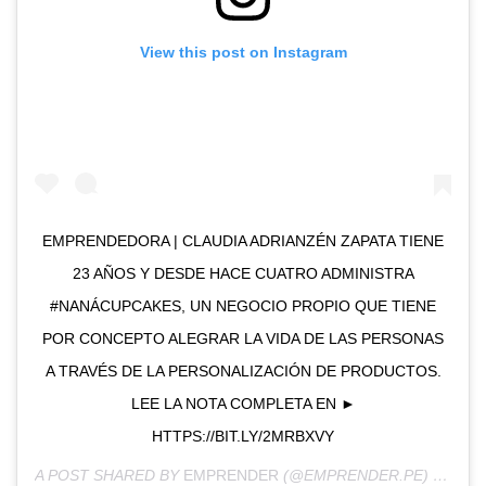
View this post on Instagram
EMPRENDEDORA | CLAUDIA ADRIANZÉN ZAPATA TIENE
23 AÑOS Y DESDE HACE CUATRO ADMINISTRA
#NANÁCUPCAKES, UN NEGOCIO PROPIO QUE TIENE
POR CONCEPTO ALEGRAR LA VIDA DE LAS PERSONAS
A TRAVÉS DE LA PERSONALIZACIÓN DE PRODUCTOS.
LEE LA NOTA COMPLETA EN ►
HTTPS://BIT.LY/2MRBXVY
A POST SHARED BY
EMPRENDER
(@EMPRENDER.PE) ON
JUN