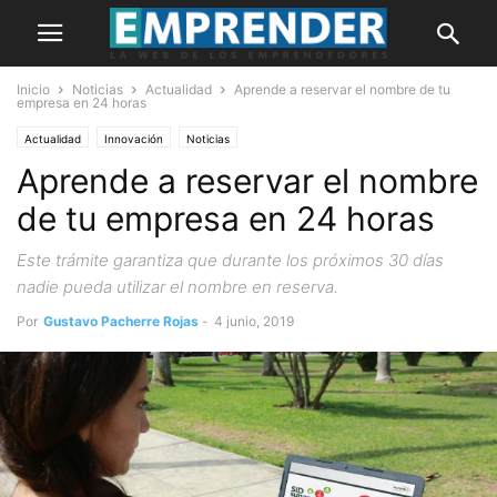
Inicio
Noticias
Actualidad
Aprende a reservar el nombre de tu
empresa en 24 horas
Actualidad
Innovación
Noticias
Aprende a reservar el nombre
de tu empresa en 24 horas
Este trámite garantiza que durante los próximos 30 días
nadie pueda utilizar el nombre en reserva.
Por
Gustavo Pacherre Rojas
-
4 junio, 2019