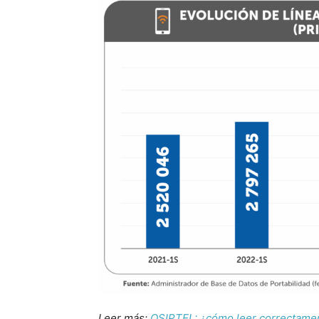
Leer más:
OSIPTEL: ¿cómo leer correctament