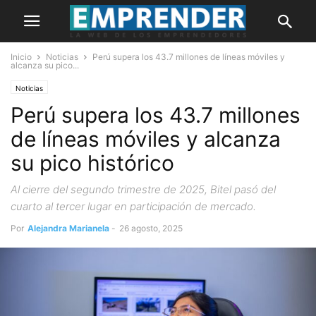
Inicio
Noticias
Perú supera los 43.7 millones de líneas móviles y
alcanza su pico...
Noticias
Perú supera los 43.7 millones
de líneas móviles y alcanza
su pico histórico
Al cierre del segundo trimestre de 2025, Bitel pasó del
cuarto al tercer lugar en participación de mercado.
Por
Alejandra Marianela
-
26 agosto, 2025