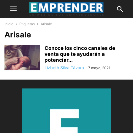
Inicio
Etiquetas
Arisale
Arisale
Conoce los cinco canales de
venta que te ayudarán a
potenciar...
Lizbeth Silva Távara
-
7 mayo, 2021