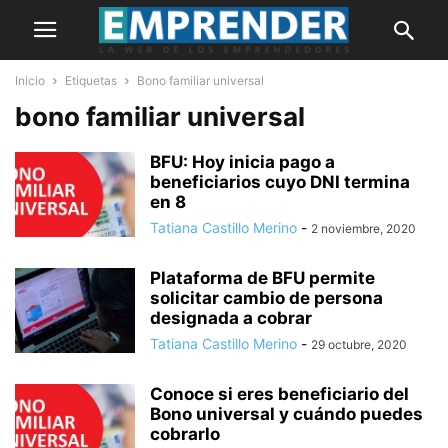
Inicio
Etiquetas
Bono familiar universal
bono familiar universal
BFU: Hoy inicia pago a
beneficiarios cuyo DNI termina
en 8
Tatiana Castillo Merino
-
2 noviembre, 2020
Plataforma de BFU permite
solicitar cambio de persona
designada a cobrar
Tatiana Castillo Merino
-
29 octubre, 2020
Conoce si eres beneficiario del
Bono universal y cuándo puedes
cobrarlo