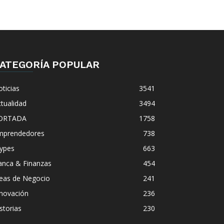
ATEGORÍA POPULAR
ticias
3541
tualidad
3494
ORTADA
1758
mprendedores
738
ypes
663
anca & Finanzas
454
deas de Negocio
241
nnovación
236
storias
230