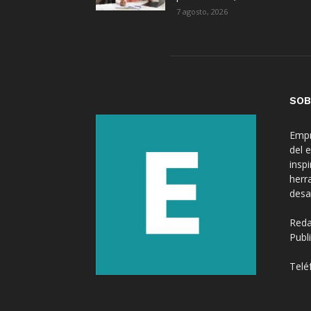
7 agosto, 2026
SOB
Empr
del 
insp
herr
desa
Reda
Publ
Telé