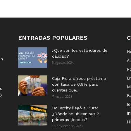
ENTRADAS POPULARES
C
¿Qué son los estándares de
No
calidad?
ón
Ac
3 agosto, 2024
P
E
Caja Piura ofrece préstamo
con tasa de 6.9% para
M
s
clientes que...
 y
B
7 mayo, 2021
I
Dollarcity llegó a Piura:
I
¿Dónde se ubican sus 2
primeras tiendas?
Hi
11 noviembre, 2023