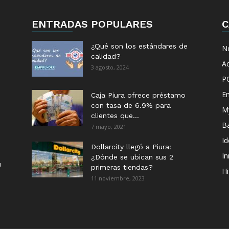
ENTRADAS POPULARES
C
¿Qué son los estándares de
No
calidad?
Ac
3 agosto, 2024
P
E
Caja Piura ofrece préstamo
con tasa de 6.9% para
M
clientes que...
B
7 mayo, 2021
I
Dollarcity llegó a Piura:
I
¿Dónde se ubican sus 2
u
primeras tiendas?
Hi
11 noviembre, 2023