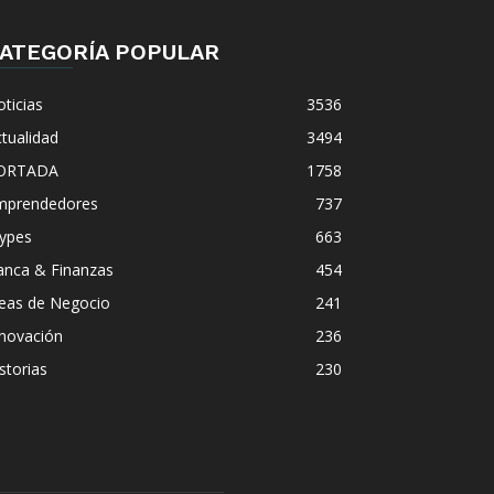
ATEGORÍA POPULAR
ticias
3536
tualidad
3494
ORTADA
1758
mprendedores
737
ypes
663
anca & Finanzas
454
deas de Negocio
241
nnovación
236
storias
230