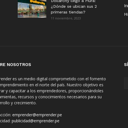
Dollarcity llegó a Piura:
I
¿Dónde se ubican sus 2
primeras tiendas?
Hi
11 noviembre, 2023
RE NOSOTROS
S
ender es un medio digital comprometido con el fomento
emprendimiento en el norte del país. Nuestro objetivo es
irar y capacitar a los emprendedores, proporcionándoles
amientas, recursos y conocimientos necesarios para su
rrollo y crecimiento.
cción:
emprender@emprender.pe
icidad:
publicidad@emprender.pe