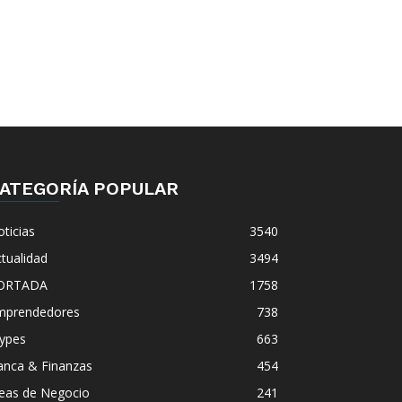
ATEGORÍA POPULAR
ticias
3540
tualidad
3494
ORTADA
1758
mprendedores
738
ypes
663
anca & Finanzas
454
deas de Negocio
241