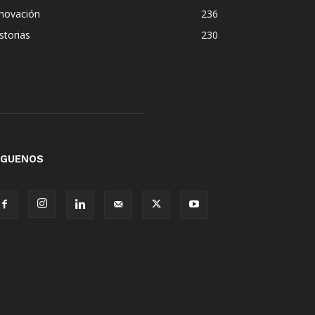
nnovación
236
storias
230
ÍGUENOS