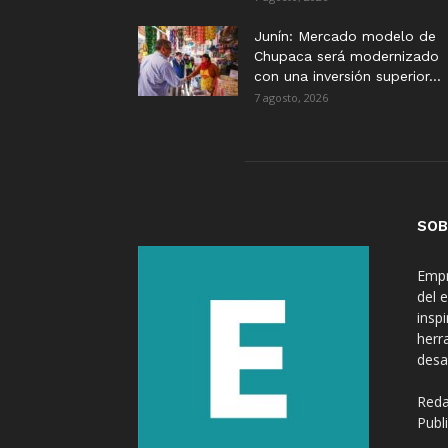
Junín: Mercado modelo de
Chupaca será modernizado
con una inversión superior...
7 agosto, 2026
SOB
Empr
del 
insp
herr
desa
Reda
Publ