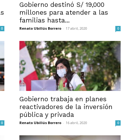
Gobierno destinó S/ 19,000
as
millones para atender a las
familias hasta...
Renato Ubillús Borrero
-
17 abril, 2020
0
0
Gobierno trabaja en planes
reactivadores de la inversión
pública y privada
Renato Ubillús Borrero
-
16 abril, 2020
0
0