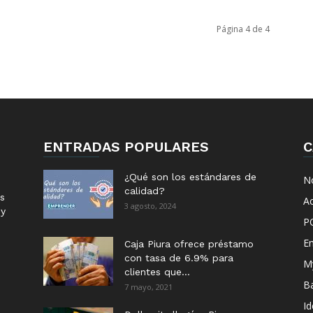
Página 4 de 4
ENTRADAS POPULARES
C
¿Qué son los estándares de
No
calidad?
s
Ac
3 agosto, 2024
 y
P
E
Caja Piura ofrece préstamo
con tasa de 6.9% para
M
clientes que...
B
7 mayo, 2021
I