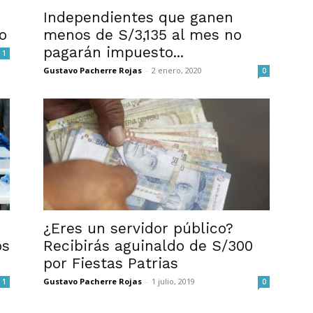
Independientes que ganen
o
menos de S/3,135 al mes no
pagarán impuesto...
1
Gustavo Pacherre Rojas
-
2 enero, 2020
0
¿Eres un servidor público?
os
Recibirás aguinaldo de S/300
por Fiestas Patrias
Gustavo Pacherre Rojas
-
1 julio, 2019
1
0