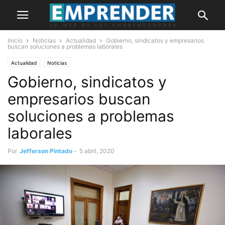
Inicio
Noticias
Actualidad
Gobierno, sindicatos y empresarios
buscan soluciones a problemas laborales
Actualidad
Noticias
Gobierno, sindicatos y
empresarios buscan
soluciones a problemas
laborales
Por
Jefferson Pintado
-
5 abril, 2020