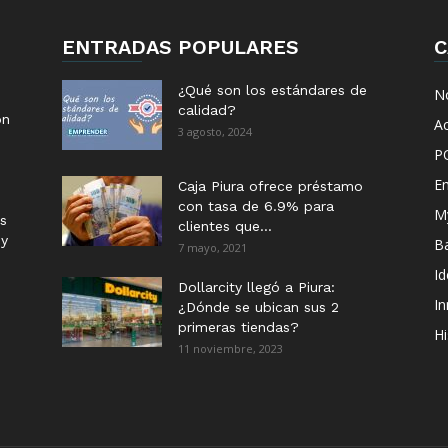
ENTRADAS POPULARES
C
¿Qué son los estándares de
No
calidad?
ón
Ac
3 agosto, 2024
P
E
Caja Piura ofrece préstamo
con tasa de 6.9% para
M
s
clientes que...
 y
B
7 mayo, 2021
I
Dollarcity llegó a Piura:
I
¿Dónde se ubican sus 2
primeras tiendas?
Hi
11 noviembre, 2023