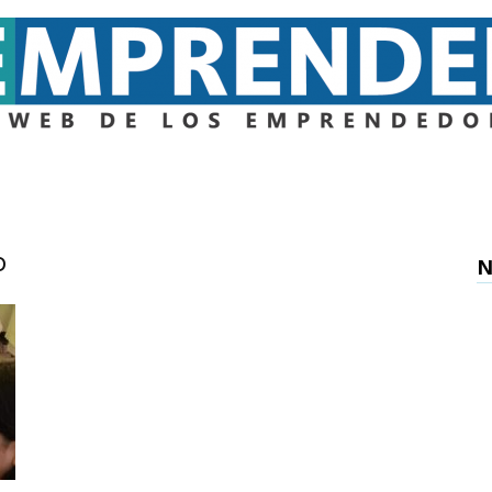
Emprender
o
N