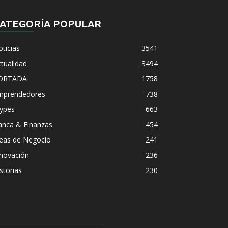
ATEGORÍA POPULAR
ticias
3541
tualidad
3494
ORTADA
1758
mprendedores
738
ypes
663
anca & Finanzas
454
deas de Negocio
241
nnovación
236
storias
230