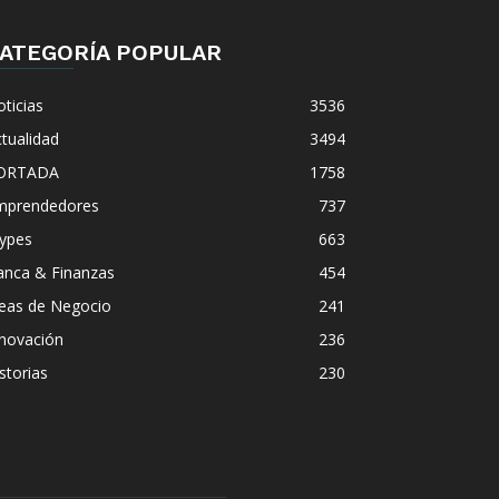
ATEGORÍA POPULAR
ticias
3536
tualidad
3494
ORTADA
1758
mprendedores
737
ypes
663
anca & Finanzas
454
deas de Negocio
241
nnovación
236
storias
230