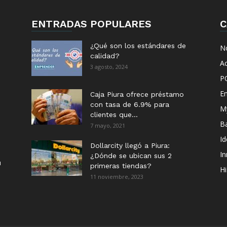
ENTRADAS POPULARES
C
¿Qué son los estándares de
No
calidad?
Ac
3 agosto, 2024
P
E
Caja Piura ofrece préstamo
con tasa de 6.9% para
M
clientes que...
B
7 mayo, 2021
I
Dollarcity llegó a Piura:
I
¿Dónde se ubican sus 2
u
primeras tiendas?
Hi
11 noviembre, 2023