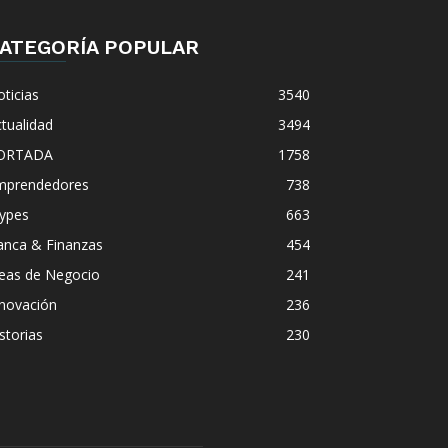
ATEGORÍA POPULAR
ticias
3540
tualidad
3494
ORTADA
1758
mprendedores
738
ypes
663
anca & Finanzas
454
deas de Negocio
241
nnovación
236
storias
230