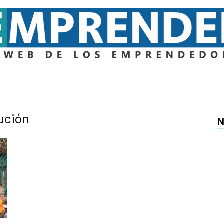
Emprender
ución
N