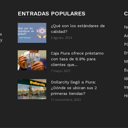
ENTRADAS POPULARES
C
¿Qué son los estándares de
No
calidad?
s
Ac
3 agosto, 2024
 y
P
E
Caja Piura ofrece préstamo
con tasa de 6.9% para
M
clientes que...
B
7 mayo, 2021
I
Dollarcity llegó a Piura:
I
¿Dónde se ubican sus 2
primeras tiendas?
Hi
11 noviembre, 2023