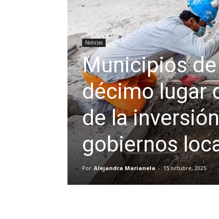
Noticias
Municipios de 
décimo lugar d
de la inversión
gobiernos loc
Por
Alejandra Marianela
-
15 octubre, 2025