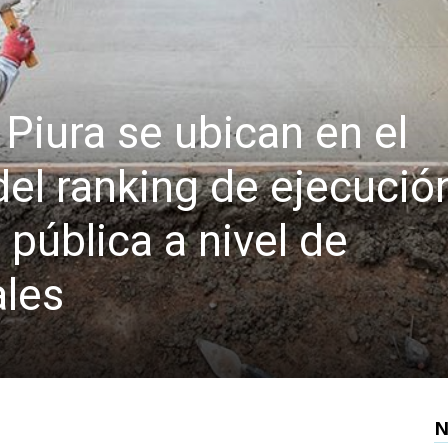
Piura se ubican en el
el ranking de ejecució
 pública a nivel de
ales
N