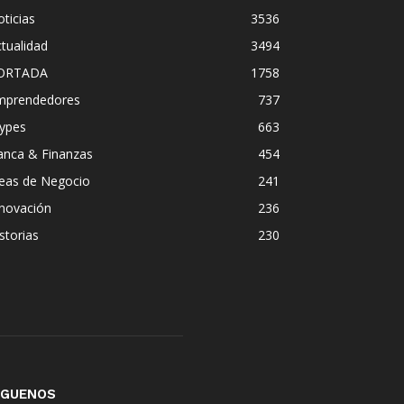
ticias
3536
tualidad
3494
ORTADA
1758
mprendedores
737
ypes
663
anca & Finanzas
454
deas de Negocio
241
nnovación
236
storias
230
ÍGUENOS