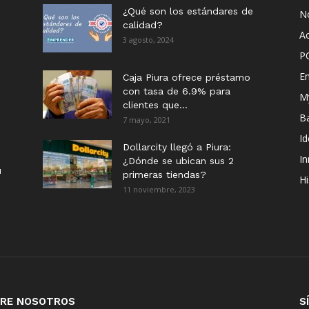
¿Qué son los estándares de
No
calidad?
Ac
3 agosto, 2024
P
E
Caja Piura ofrece préstamo
con tasa de 6.9% para
M
clientes que...
B
7 mayo, 2021
I
Dollarcity llegó a Piura:
I
¿Dónde se ubican sus 2
u
primeras tiendas?
Hi
11 noviembre, 2023
RE NOSOTROS
S