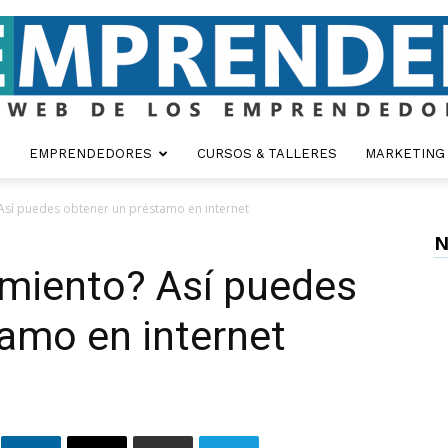
EMPRENDEDORES
CURSOS & TALLERES
MARKETING
Emprender
Así puedes obtener un préstamo en internet
N
amiento? Así puedes
amo en internet