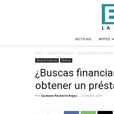
NOTICIAS
MYPES
Inicio
Banca & Finanzas
¿Buscas financiamiento? 
Banca & Finanzas
Noticias
¿Buscas financi
obtener un prést
Por
Gustavo Pacherre Rojas
-
2 octubre, 2019